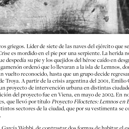
s griegos. Líder de siete de las naves del ejército que se
e Crise es mordido en el pie por una serpiente. La herida
que despedía su pie y los quejidos del héroe caído en des
 Agamenón ordenó que lo llevaran a la isla de Lemnos, d
an vuelto reconocido, hasta que un grupo decide regresar
 de Troya. A partir de la crisis argentina del 2001, Emili
r un proyecto de intervención urbana en distintas ciud
rición del proyecto fue en Viena, en mayo de 2002. En n
s, que llevó por título
Proyecto Filoctetes: Lemnos en 
stintos sectores de la ciudad, que por su vestimenta se 
.
e García Wehbi, de contrastar dos formas de habitar el