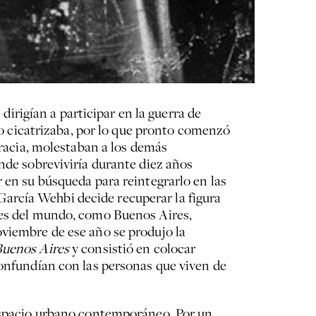
 dirigían a participar en la guerra de
 no cicatrizaba, por lo que pronto comenzó
gracia, molestaban a los demás
onde sobreviviría durante diez años
 en su búsqueda para reintegrarlo en las
o García Wehbi decide recuperar la figura
ades del mundo, como Buenos Aires,
oviembre de ese año se produjo la
Buenos Aires
y consistió en colocar
confundían con las personas que viven de
 espacio urbano contemporáneo. Por un