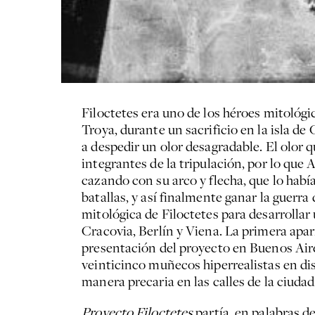
Filoctetes era uno de los héroes mitológico
Troya, durante un sacrificio en la isla d
a despedir un olor desagradable. El olor 
integrantes de la tripulación, por lo que
cazando con su arco y flecha, que lo habí
batallas, y así finalmente ganar la guerra
mitológica de Filoctetes para desarrolla
Cracovia, Berlín y Viena. La primera apa
presentación del proyecto en Buenos Aire
veinticinco muñecos hiperrealistas en di
manera precaria en las calles de la ciudad
Proyecto Filoctetes
partía, en palabras d