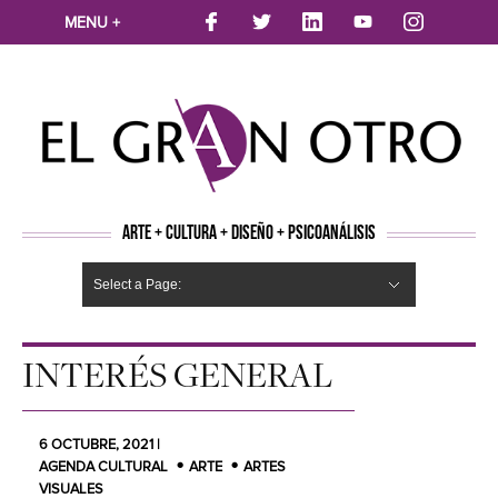
MENU +
ARTE + CULTURA + DISEÑO + PSICOANÁLISIS
Select a Page:
CINE
MÚSICA
LITERATURA
ARTES VISUALES
TEATRO
TELEVISION
FOTOGRAFÍA
ARTE Y MODA
AGENDA CULTURAL
OPINION
ACTUALIDAD
ECOLOGÍA
NUEVOS TALENTOS
ARTISTAS EMERGENTES
Hide Navigation
Arte
Psicoanálisis
Cultura
Nuevos Artistas
Diseño
INTERÉS GENERAL
6 OCTUBRE, 2021 |
AGENDA CULTURAL
ARTE
ARTES
VISUALES