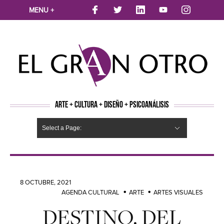
MENU +
ARTE + CULTURA + DISEÑO + PSICOANÁLISIS
Select a Page:
CINE
MÚSICA
LITERATURA
ARTES VISUALES
TEATRO
TELEVISION
FOTOGRAFÍA
ARTE Y MODA
AGENDA CULTURAL
OPINION
ACTUALIDAD
ECOLOGÍA
NUEVOS TALENTOS
ARTISTAS EMERGENTES
Hide Navigation
Arte
Psicoanálisis
Cultura
Nuevos Artistas
Diseño
8 OCTUBRE, 2021
AGENDA CULTURAL
ARTE
ARTES VISUALES
DESTINO. DEL