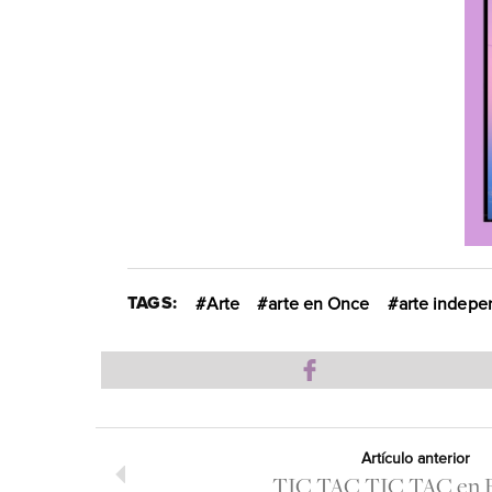
TAGS:
Arte
arte en Once
arte indepe
Artículo anterior
TIC TAC TIC TAC en E