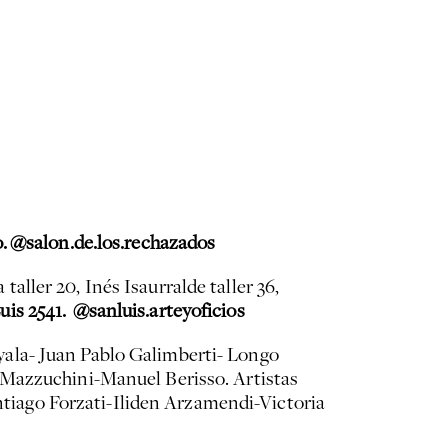
o.
@salon.de.los.rechazados
taller 20, Inés Isaurralde taller 36,
uis 2541.
@sanluis.arteyoficios
ala- Juan Pablo Galimberti- Longo
 Mazzuchini-Manuel Berisso. Artistas
iago Forzati-Iliden Arzamendi-Victoria