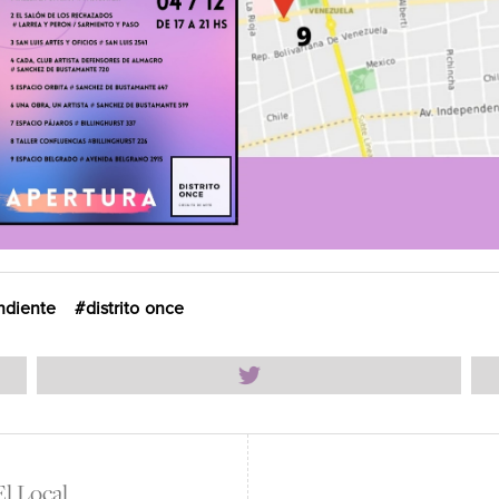
ndiente
distrito once
l Local