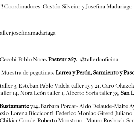
io!! Coordinadores: Gastón Silveira y Josefina Madariaga
aller.josefinamadariaga
 Cecchi-Pablo Noce
. Pasteur 267.
@tallerlaoficina
-Muestra de pegatinas
. Larrea y Perón, Sarmiento y Pas
ller 3, Esteban Pablo Videla taller 13 y 21, Caro Olaizola 
ller 14, Nora León taller 1, Alberto Soria taller 35,
San L
Bustamante 714.
Barbara Porcar- Aldo Delaude-Maite Ay
enzio-Lorena Bicciconti-Federico Monlao Girerd-Juliano
- Chikiar Conde-Roberto Monstruo –Mauro Rosboch-Sant
o