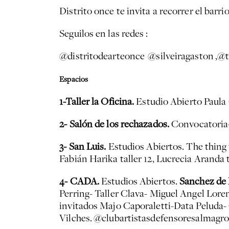
Distrito once te invita a recorrer el barr
Seguilos en las redes :
@distritodearteonce
@silveiragaston
,
@t
Espacios
1-Taller la Oficina.
Estudio Abierto Paula
2- Salón de los rechazados.
Convocatoria
3- San Luis.
Estudios Abiertos. The thing ta
Fabián Harika taller 12, Lucrecia Aranda ta
4- CADA.
Estudios Abiertos.
Sanchez de 
Perring- Taller Clava- Miguel Angel Lor
invitados Majo Caporaletti-Data Peluda
Vilches.
@clubartistasdefensoresalmagr