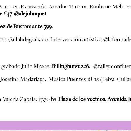
Bouquet. Exposición Ariadna Tartara- Emiliano Meli- E
te 647
@alejoboquet
ez de Bustamante 599.
erto @clubdegrabado. Intervención artística @laformad
 grabado Julio Mroue.
Billinghurst 226.
@taller.conflue
r Josefina Madariaga
.
Música Puentes 18 hs (Leiva-Cullar
n Valeria Zabala. 17.30 hs
Plaza de los vecinos. Avenida 