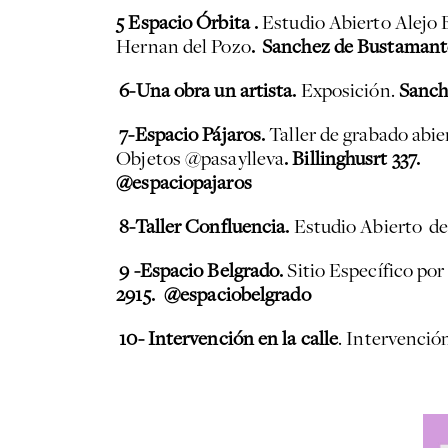
5 Espacio Órbita .
Estudio Abierto Alejo 
Hernan del Pozo
. Sanchez de Bustaman
6-Una obra un artista.
Exposición.
Sanch
7-Espacio Pájaros.
Taller de grabado abi
Objetos @pasaylleva
. Billinghusrt 337.
@espaciopajaros
8-Taller Confluencia.
Estudio Abierto de
9 -Espacio Belgrado.
Sitio Específico po
2915.
@espaciobelgrado
10- Intervención en la calle
. Intervenció