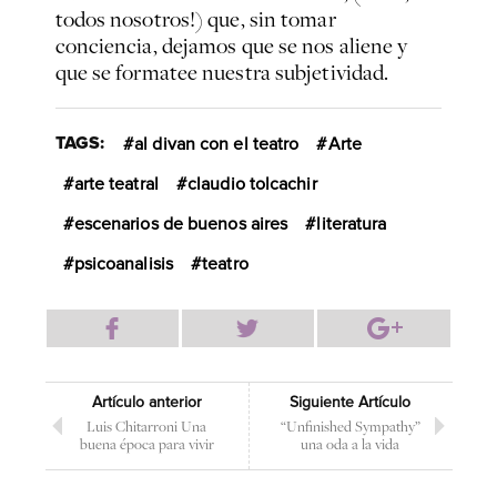
todos nosotros!) que, sin tomar
conciencia, dejamos que se nos aliene y
que se
formatee
nuestra subjetividad.
TAGS:
al divan con el teatro
Arte
arte teatral
claudio tolcachir
escenarios de buenos aires
literatura
psicoanalisis
teatro
Artículo anterior
Siguiente Artículo
Luis Chitarroni Una
“Unfinished Sympathy”
buena época para vivir
una oda a la vida