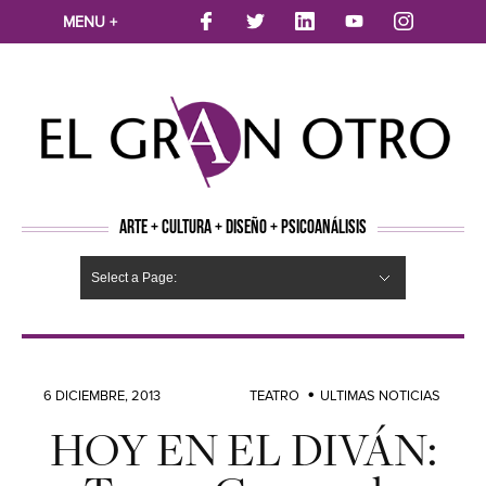
MENU +
ARTE + CULTURA + DISEÑO + PSICOANÁLISIS
Select a Page:
CINE
MÚSICA
LITERATURA
ARTES VISUALES
TEATRO
TELEVISION
FOTOGRAFÍA
ARTE Y MODA
AGENDA CULTURAL
OPINION
ACTUALIDAD
ECOLOGÍA
NUEVOS TALENTOS
ARTISTAS EMERGENTES
Hide Navigation
Arte
Psicoanálisis
Cultura
Nuevos Artistas
Diseño
6 DICIEMBRE, 2013
TEATRO
ULTIMAS NOTICIAS
HOY EN EL DIVÁN: