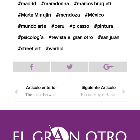
madrid
maradonna
marcos brugiati
Marta Minujin
mendoza
México
mundo arte
peru
picasso
pintura
psicología
revista el gran otro
san juan
street art
warhol
Artículo anterior
Siguiente Artículo
The space between
Piedad Hoyos Henao