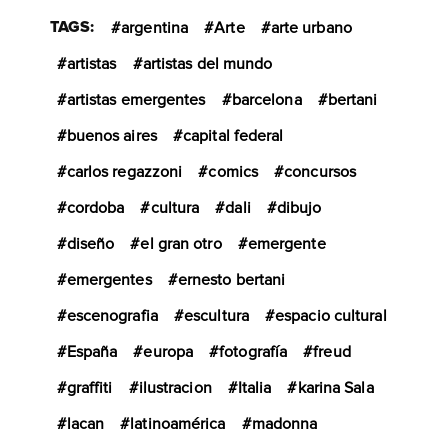
TAGS:
argentina
Arte
arte urbano
artistas
artistas del mundo
artistas emergentes
barcelona
bertani
buenos aires
capital federal
carlos regazzoni
comics
concursos
cordoba
cultura
dali
dibujo
diseño
el gran otro
emergente
emergentes
ernesto bertani
escenografia
escultura
espacio cultural
España
europa
fotografía
freud
graffiti
ilustracion
Italia
karina Sala
lacan
latinoamérica
madonna