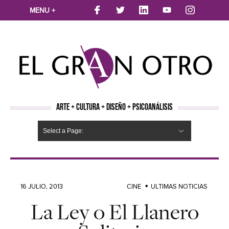
MENU +
ARTE + CULTURA + DISEÑO + PSICOANÁLISIS
Select a Page:
CINE
MÚSICA
LITERATURA
ARTES VISUALES
TEATRO
TELEVISION
FOTOGRAFÍA
ARTE Y MODA
AGENDA CULTURAL
OPINION
ACTUALIDAD
ECOLOGÍA
NUEVOS TALENTOS
ARTISTAS EMERGENTES
Hide Navigation
Arte
Psicoanálisis
Cultura
Nuevos Artistas
Diseño
16 JULIO, 2013
CINE
ULTIMAS NOTICIAS
La Ley o El Llanero