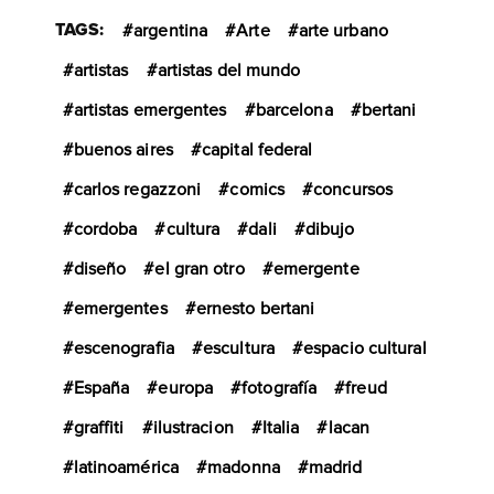
TAGS:
argentina
Arte
arte urbano
artistas
artistas del mundo
artistas emergentes
barcelona
bertani
buenos aires
capital federal
carlos regazzoni
comics
concursos
cordoba
cultura
dali
dibujo
diseño
el gran otro
emergente
emergentes
ernesto bertani
escenografia
escultura
espacio cultural
España
europa
fotografía
freud
graffiti
ilustracion
Italia
lacan
latinoamérica
madonna
madrid