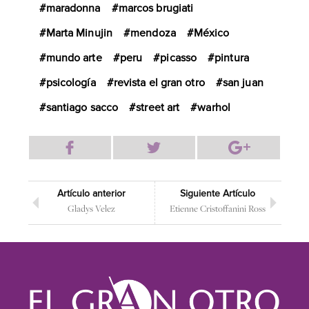
maradonna
marcos brugiati
Marta Minujin
mendoza
México
mundo arte
peru
picasso
pintura
psicología
revista el gran otro
san juan
santiago sacco
street art
warhol
Artículo anterior
Siguiente Artículo
Gladys Velez
Etienne Cristoffanini Ross