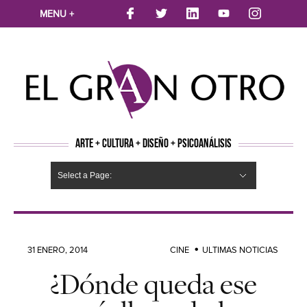
MENU +
ARTE + CULTURA + DISEÑO + PSICOANÁLISIS
Select a Page:
CINE
MÚSICA
LITERATURA
ARTES VISUALES
TEATRO
TELEVISION
FOTOGRAFÍA
ARTE Y MODA
AGENDA CULTURAL
OPINION
ACTUALIDAD
ECOLOGÍA
NUEVOS TALENTOS
ARTISTAS EMERGENTES
Hide Navigation
Arte
Psicoanálisis
Cultura
Nuevos Artistas
Diseño
31 ENERO, 2014
CINE
ULTIMAS NOTICIAS
¿Dónde queda ese