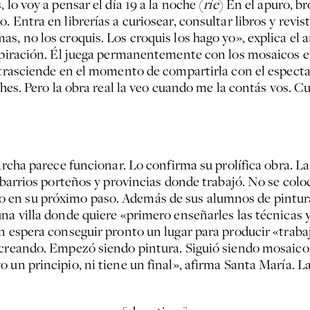
 lo voy a pensar el día 19 a la noche (
ríe
) En el apuro, br
 Entra en librerías a curiosear, consultar libros y revis
s, no los croquis. Los croquis los hago yo», explica el
nspiración. Él juega permanentemente con los mosaicos e
a trasciende en el momento de compartirla con el especta
shes. Pero la obra real la veo cuando me la contás vos. 
marcha parece funcionar. Lo confirma su prolífica obra.
s barrios porteños y provincias donde trabajó. No se col
en su próximo paso. Además de sus alumnos de pintura y
una villa donde quiere «primero enseñarles las técnicas
n espera conseguir pronto un lugar para producir «trabaj
ecreando. Empezó siendo pintura. Siguió siendo mosaico 
o un principio, ni tiene un final», afirma Santa María.