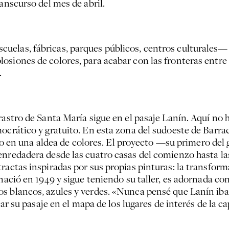
anscurso del mes de abril.
uelas, fábricas, parques públicos, centros culturales—
siones de colores, para acabar con las fronteras entre el
.
rastro de Santa María sigue en el pasaje Lanín. Aquí no h
ocrático y gratuito. En esta zona del sudoeste de Barrac
rrio en una aldea de colores. El proyecto —su primero de
enredadera desde las cuatro casas del comienzo hasta l
ractas inspiradas por sus propias pinturas: la transform
 nació en 1949 y sigue teniendo su taller, es adornada co
s blancos, azules y verdes. «Nunca pensé que Lanín iba 
car su pasaje en el mapa de los lugares de interés de la ca