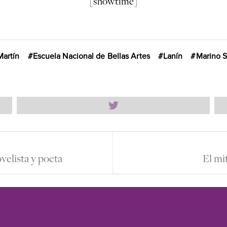
[showtime]
Martín
Escuela Nacional de Bellas Artes
Lanín
Marino S
ovelista y poeta
El mi