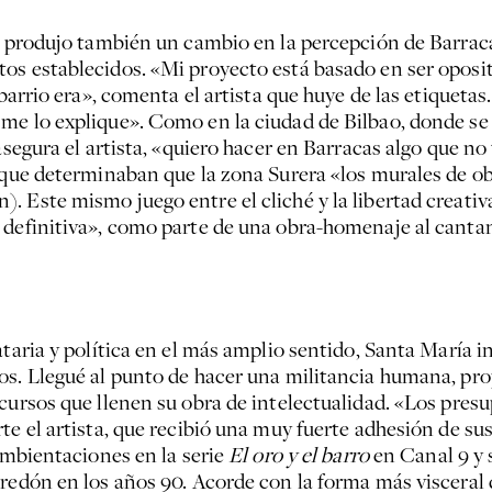
ía produjo también un cambio en la percepción de Barrac
os establecidos. «Mi proyecto está basado en ser oposit
 barrio era», comenta el artista que huye de las etiquet
 me lo explique». Como en la ciudad de Bilbao, donde s
asegura el artista, «quiero hacer en Barracas algo que n
s que determinaban que la zona Surera «los murales de o
 Este mismo juego entre el cliché y la libertad creativa
 definitiva», como parte de una obra-homenaje al cantant
taria y política en el más amplio sentido, Santa María in
. Llegué al punto de hacer una militancia humana, propia,
scursos que llenen su obra de intelectualidad. «Los pre
te el artista, que recibió una muy fuerte adhesión de su
 ambientaciones en la serie
El
oro y el barro
en Canal 9 y 
rredón en los años 90. Acorde con la forma más visceral