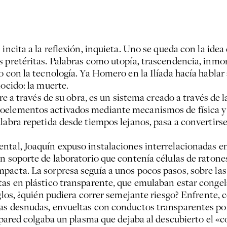
 incita a la reflexión, inquieta. Uno se queda con la ide
 pretéritas. Palabras como utopía, trascendencia, inmorta
o con la tecnología. Ya Homero en la Ilíada hacía hablar
nocido: la muerte.
ere a través de su obra, es un sistema creado a través de
elementos activados mediante mecanismos de física y bi
alabra repetida desde tiempos lejanos, pasa a convertir
tal, Joaquín expuso instalaciones interrelacionadas entr
un soporte de laboratorio que contenía células de ratone
pacta. La sorpresa seguía a unos pocos pasos, sobre la
tas en plástico transparente, que emulaban estar conge
iglos, ¿quién pudiera correr semejante riesgo? Enfrente,
ras desnudas, envueltas con conductos transparentes po
ra pared colgaba un plasma que dejaba al descubierto el