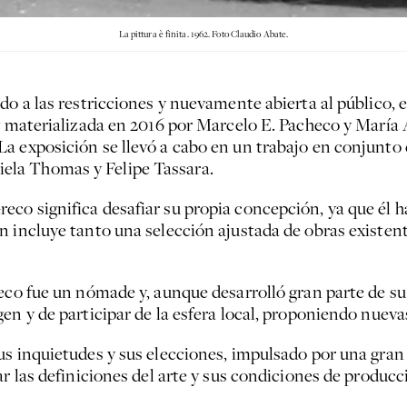
La pittura è finita. 1962. Foto Claudio Abate.
do a las restricciones y nuevamente abierta al público, 
 y materializada en 2016 por Marcelo E. Pacheco y María
 exposición se llevó a cabo en un trabajo en conjunto c
la Thomas y Felipe Tassara.
o significa desafiar su propia concepción, ya que él hac
ón incluye tanto una selección ajustada de obras exist
eco fue un nómade y, aunque desarrolló gran parte de su
en y de participar de la esfera local, proponiendo nueva
s inquietudes y sus elecciones, impulsado por una gran 
ar las definiciones del arte y sus condiciones de producc